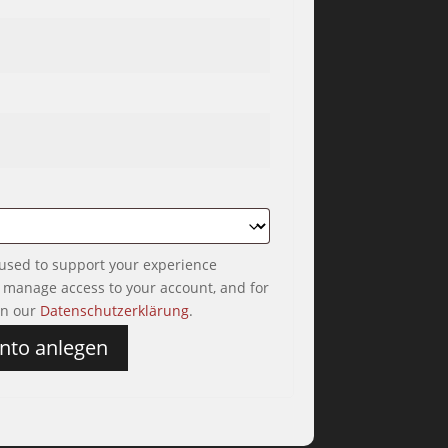
ch
 used to support your experience
o manage access to your account, and for
in our
Datenschutzerklärung
.
nto anlegen