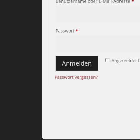
Er
Benutzername oder E-Mail-Adresse
*
Erforderlich
Passwort
*
Angemeldet 
Anmelden
Passwort vergessen?