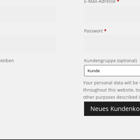
forderlich
Erforderli
E-Mail-Adresse
*
Erforderlich
Passwort
*
bleiben
Kundengruppe
(optional)
Your personal data will be
throughout this website, t
other purposes described 
Neues Kundenko