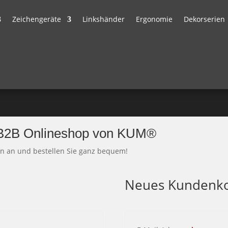
Zeichengeräte
Linkshänder
Ergonomie
Dekorserien
 B2B Onlineshop von KUM®
en an und bestellen Sie ganz bequem!
Neues Kundenko